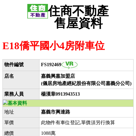
住商不動產
售屋資料
E18僑平國小4房附車位
物件編號
FS192469
店名
嘉義興嘉加盟店
(儀居房地產經紀股份有限公司嘉義分公司)
業務人員
楊漢章0913943513
基本資料
地址
嘉義市興達路
單價
此物件有車位登記,單價須另行換算
總價
1088萬