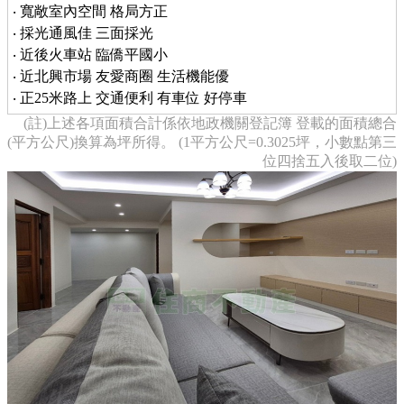
‧ 寬敞室內空間 格局方正
‧ 採光通風佳 三面採光
‧ 近後火車站 臨僑平國小
‧ 近北興市場 友愛商圈 生活機能優
‧ 正25米路上 交通便利 有車位 好停車
(註)上述各項面積合計係依地政機關登記簿 登載的面積總合
(平方公尺)換算為坪所得。 (1平方公尺=0.3025坪，小數點第三
位四捨五入後取二位)