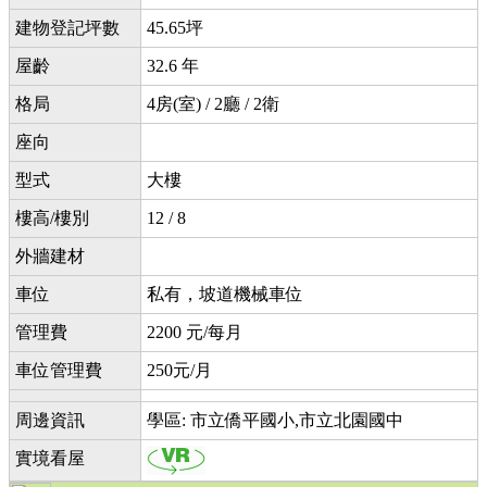
建物登記坪數
45.65坪
屋齡
32.6 年
格局
4房(室) / 2廳 / 2衛
座向
型式
大樓
樓高/樓別
12 / 8
外牆建材
車位
私有，坡道機械車位
管理費
2200 元/每月
車位管理費
250元/月
周邊資訊
學區: 市立僑平國小,市立北園國中
實境看屋